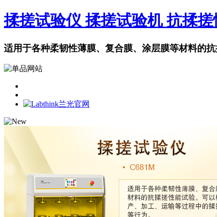
揉搓试验仪 揉搓试验机 抗揉
适用于各种柔韧性薄膜、复合膜、涂层膜等材料的抗