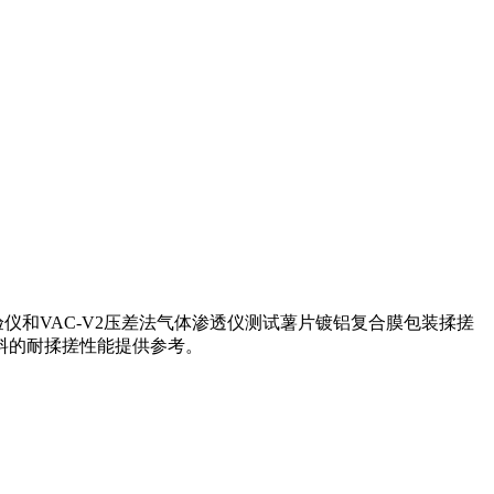
试验仪和VAC-V2压差法气体渗透仪测试薯片镀铝复合膜包装揉搓
料的耐揉搓性能提供参考。