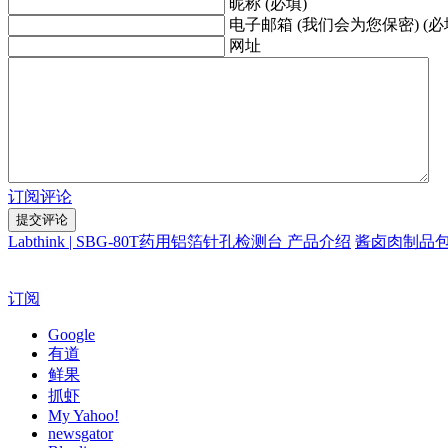
昵称 (必填)
电子邮箱 (我们会为您保密) (必
网址
订阅评论
Labthink | SBG-80T药用铝箔针孔检测台 产品介绍
酱卤肉制品
订阅
Google
有道
鲜果
抓虾
My Yahoo!
newsgator