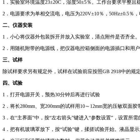
1．实验室环境温度23±20C，湿度50±5％。工作台要求平
2．电源要求为单相交流电，电压为220V±10％，50Hz±
二、仪器安装
1．小心将仪器外包装拆开并放入实验室，清点附件是否齐全。
2．用随机附带的电源线，把仪器电控箱侧面的电源插口和用户AC
三、试样
除试样要求另有规定外，试样在试验前应按照GB 2918中的规定
四、试验
1．打开电源开关，预热30分钟后再进行试验
2．将长280mm、宽200mm的试样用10～12mm宽的压敏
3．在“主界面”中，按“左右箭头”键进入“参数设置”，设置所
4．把有机玻璃罩放下，按“试验”键，揉搓试验开始。液晶显