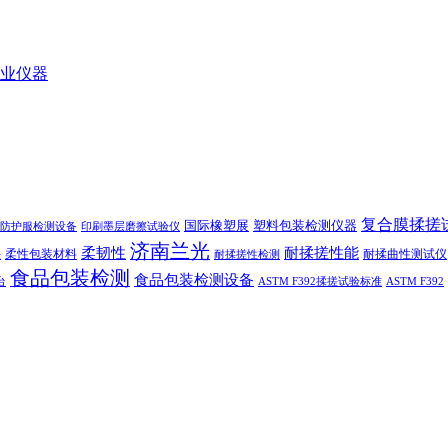
业仪器
复合膜揉搓
国际橡塑展
塑料包装检测仪器
防护服检测设备
印刷墨层磨擦试验仪
济南兰光
柔韧性
耐揉搓性能
柔性包装材料
耐揉曲性测试仪
法
耐揉搓性检测
食品包装检测
食品包装检测设备
台
ASTM F392揉搓试验标准
ASTM F392