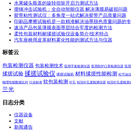
水果罐头瓶盖的旋转扭矩开启力测试方法
摆锤冲击试验机：全自动智能仪器 解决薄膜易破损问题
胶带粘性测试仪：多角度一站式解决胶带产品质量问题
印刷品摩擦试验机是一款精准解决油墨脱色质量问题的专
速冻产品包装薄膜表面墨层结合牢度的检测方法
柔性包装材料耐揉搓试验仪设备简介|技术特点
汽车座椅用皮革材料雾化性能的测试方法与仪器
标签云
包装检测仪器
包装检测技术
医用手套检测仪器
医用防护口罩检测仪器
医用
揉搓试验仪
揉搓试验
材料揉搓性能检测
揉搓试验机
松节油
软包装检测
物理性能数据比对
行业标准
针孔
铝箔针孔度检测仪器
铝箔针孔度检测
兰光
日志分类
仪器设备
文献
新闻通告