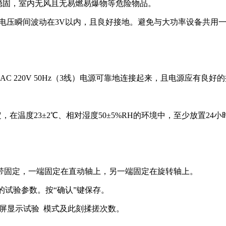
整且稳固，室内无风且无易燃易爆物等危险物品。
0.5％，电压瞬间波动在3V以内，且良好接地。避免与大功率设备
 220V 50Hz（3线）电源可靠地连接起来，且电源应有良好
，在温度23±2℃、相对湿度50±5%RH的环境中，至少放置24小
双面胶带固定，一端固定在直动轴上，另一端固定在旋转轴上。
需的试验参数。按“确认”键保存。
示屏显示试验 模式及此刻揉搓次数。