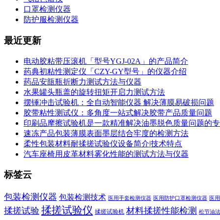
口罩检测仪器
防护服检测仪器
最近更新
电动胶粘带压滚机「型号YGJ-02A」的产品简介
药典初粘性测定仪「CZY-GY型号」的仪器介绍
药品安瓿瓶折断力测试方法与仪器
水果罐头瓶盖的旋转扭矩开启力测试方法
摆锤冲击试验机：全自动智能仪器 解决薄膜易破损问题
胶带粘性测试仪：多角度一站式解决胶带产品质量问题
印刷品摩擦试验机是一款精准解决油墨脱色质量问题的专
速冻产品包装薄膜表面墨层结合牢度的检测方法
柔性包装材料耐揉搓试验仪设备简介|技术特点
汽车座椅用皮革材料雾化性能的测试方法与仪器
标签云
包装检测仪器
包装检测技术
医用手套检测仪器
医用防护口罩检测仪器
医用
揉搓试验仪
揉搓试验
材料揉搓性能检测
揉搓试验机
松节油