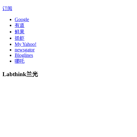
订阅
Google
有道
鲜果
抓虾
My Yahoo!
newsgator
Bloglines
哪吒
Labthink兰光