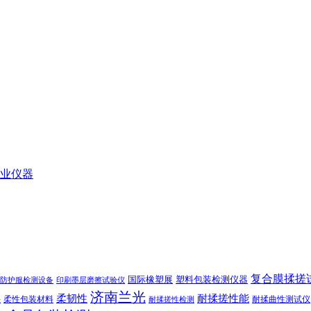
业仪器
复合膜揉搓
国际橡塑展
塑料包装检测仪器
防护服检测设备
印刷墨层磨擦试验仪
济南兰光
柔韧性
耐揉搓性能
柔性包装材料
耐揉曲性测试仪
法
耐揉搓性检测