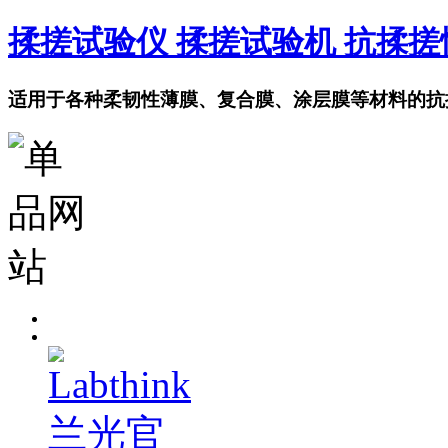
揉搓试验仪 揉搓试验机 抗揉
适用于各种柔韧性薄膜、复合膜、涂层膜等材料的抗