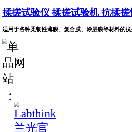
揉搓试验仪 揉搓试验机 抗揉
适用于各种柔韧性薄膜、复合膜、涂层膜等材料的抗