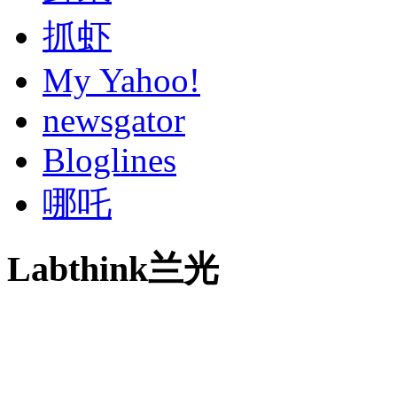
抓虾
My Yahoo!
newsgator
Bloglines
哪吒
Labthink兰光