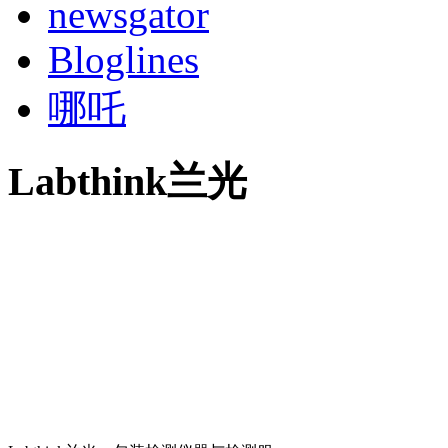
newsgator
Bloglines
哪吒
Labthink兰光