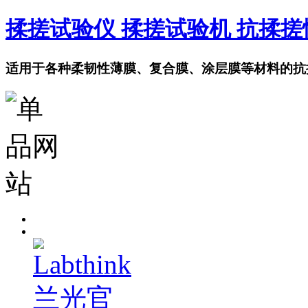
揉搓试验仪 揉搓试验机 抗揉
适用于各种柔韧性薄膜、复合膜、涂层膜等材料的抗