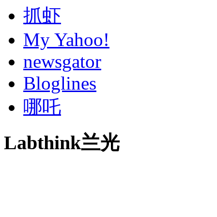
抓虾
My Yahoo!
newsgator
Bloglines
哪吒
Labthink兰光