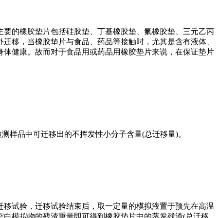
主要的橡胶垫片包括硅胶垫、丁基橡胶垫、氟橡胶垫、三元乙丙
外迁移，当橡胶垫片与食品、药品等接触时，尤其是含有液体、
身体健康。故而对于食品用或药品用橡胶垫片来说，在保证垫片
程，检测样品中可迁移出的不挥发性小分子含量(总迁移量)。
迁移试验，迁移试验结束后，取一定量的模拟液置于预先在高温
空白模拟物的残渣重量即可得到橡胶垫片中的蒸发残渣(总迁移