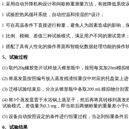
l 采用自动升降机构设计和间歇称重测量方法，有效降低系统
l 试验腔热风循环系统，自动控温和排湿的*设计；
l 可在高温条件下直接进行称量，避免人为因素造成的影响，
l 比例、模糊、差值三种试验模式，满足用户不同的测试需求
l 搭配了具有人性化的操作界面和智能化数据处理功能的操作软
5、试验过程
(1) 取约20g橡胶垫片试样放入锥形瓶中，按照每克加20
(2) 将蒸发皿按照编号放入蒸发残渣恒重仪中对应的托盘架上
(3) 迁移试验结束后，分次从锥形瓶中各取200 mL模拟物
(4) 将3个蒸发皿置于水浴锅上蒸至干，然后再将其转移到蒸
试验模式，差值量为0.3 mg，即当前后两侧称量的重量差小于0
(5) 设备自动按照设定的条件进行恒重过程，当达到恒重条
6、试验结果