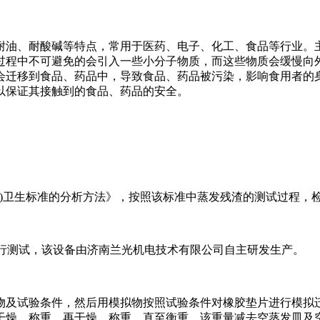
耐油、耐酸碱等特点，常用于医药、电子、化工、食品等行业。
过程中不可避免的会引入一些小分子物质，而这些物质会缓慢向
会迁移到食品、药品中，导致食品、药品被污染，影响食用者的
以保证其接触到的食品、药品的安全。
橡胶垫片(圈)卫生标准的分析方法》，按照该标准中蒸发残渣的测试过
渣进行测试，该设备由济南兰光机电技术有限公司自主研发生产。
物及试验条件，然后用模拟物按照试验条件对橡胶垫片进行模拟
干燥，称重，再干燥，称重，直至衡重，该重量减去空蒸发皿及