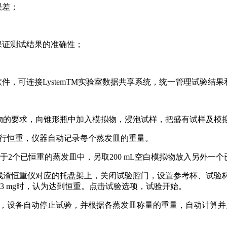
误差；
保证测试结果的准确性；
；
件，可连接LystemTM实验室数据共享系统，统一管理试验结
ml模拟物的要求，向锥形瓶中加入模拟物，浸泡试样，把盛有试样
进行恒重，仪器自动记录每个蒸发皿的重量。
分别置于2个已恒重的蒸发皿中，另取200 mL空白模拟物放入另外
发残渣恒重仪对应的托盘架上，关闭试验腔门，设置参考杯、试验杯
.3 mg时，认为达到恒重。点击试验选项，试验开始。
件后，设备自动停止试验，并根据各蒸发皿称量的重量，自动计算