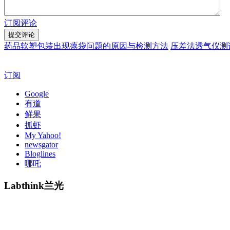
订阅评论
药品软塑包装出现瘪袋问题的原因与检测方法
压差法透气仪测
订阅
Google
有道
鲜果
抓虾
My Yahoo!
newsgator
Bloglines
哪吒
Labthink兰光