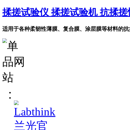
揉搓试验仪 揉搓试验机 抗揉
适用于各种柔韧性薄膜、复合膜、涂层膜等材料的抗