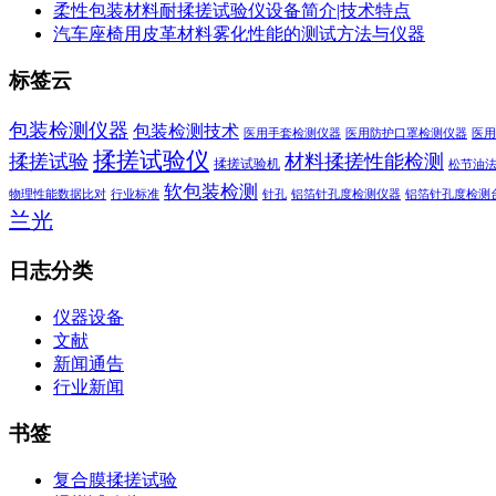
柔性包装材料耐揉搓试验仪设备简介|技术特点
汽车座椅用皮革材料雾化性能的测试方法与仪器
标签云
包装检测仪器
包装检测技术
医用手套检测仪器
医用防护口罩检测仪器
医用
揉搓试验仪
揉搓试验
材料揉搓性能检测
揉搓试验机
松节油
软包装检测
物理性能数据比对
行业标准
针孔
铝箔针孔度检测仪器
铝箔针孔度检测
兰光
日志分类
仪器设备
文献
新闻通告
行业新闻
书签
复合膜揉搓试验