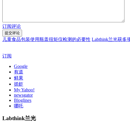
订阅评论
儿童食品包装使用瓶盖扭矩仪检测的必要性
Labthink兰光
订阅
Google
有道
鲜果
抓虾
My Yahoo!
newsgator
Bloglines
哪吒
Labthink兰光