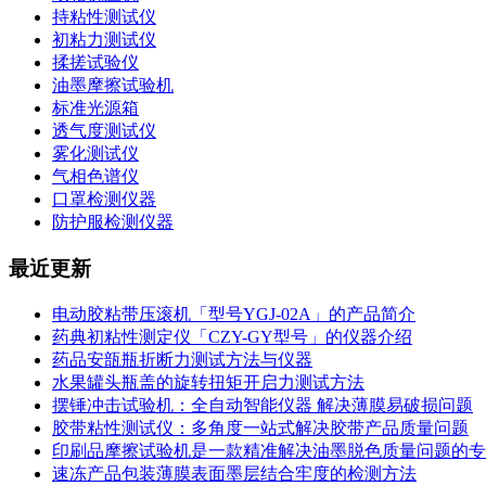
持粘性测试仪
初粘力测试仪
揉搓试验仪
油墨摩擦试验机
标准光源箱
透气度测试仪
雾化测试仪
气相色谱仪
口罩检测仪器
防护服检测仪器
最近更新
电动胶粘带压滚机「型号YGJ-02A」的产品简介
药典初粘性测定仪「CZY-GY型号」的仪器介绍
药品安瓿瓶折断力测试方法与仪器
水果罐头瓶盖的旋转扭矩开启力测试方法
摆锤冲击试验机：全自动智能仪器 解决薄膜易破损问题
胶带粘性测试仪：多角度一站式解决胶带产品质量问题
印刷品摩擦试验机是一款精准解决油墨脱色质量问题的专
速冻产品包装薄膜表面墨层结合牢度的检测方法