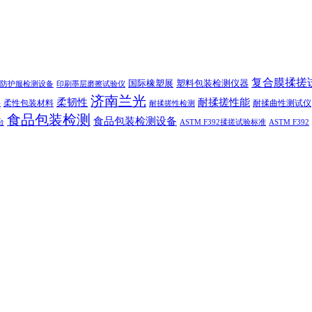
复合膜揉搓
国际橡塑展
塑料包装检测仪器
防护服检测设备
印刷墨层磨擦试验仪
济南兰光
柔韧性
耐揉搓性能
柔性包装材料
耐揉曲性测试仪
法
耐揉搓性检测
食品包装检测
食品包装检测设备
台
ASTM F392揉搓试验标准
ASTM F392