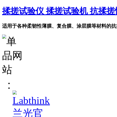
揉搓试验仪 揉搓试验机 抗揉
适用于各种柔韧性薄膜、复合膜、涂层膜等材料的抗