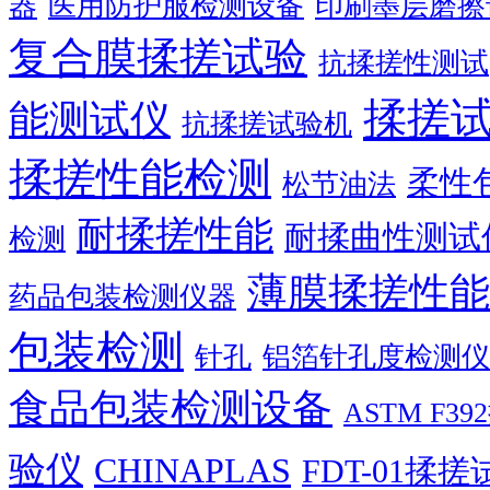
器
医用防护服检测设备
印刷墨层磨擦
复合膜揉搓试验
抗揉搓性测试
揉搓
能测试仪
抗揉搓试验机
揉搓性能检测
柔性
松节油法
耐揉搓性能
耐揉曲性测试
检测
薄膜揉搓性能
药品包装检测仪器
包装检测
针孔
铝箔针孔度检测仪
食品包装检测设备
ASTM F
验仪
CHINAPLAS
FDT-01揉