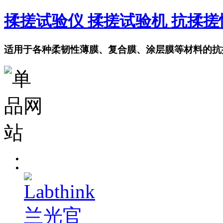
揉搓试验仪 揉搓试验机 抗揉
适用于各种柔韧性薄膜、复合膜、涂层膜等材料的抗