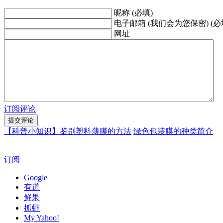
昵称 (必填)
电子邮箱 (我们会为您保密) (必
网址
订阅评论
【科普小知识】鉴别塑料薄膜的方法
绿色包装膜的种类简介
订阅
Google
有道
鲜果
抓虾
My Yahoo!