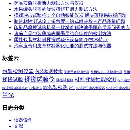
药品安瓿瓶折断力测试方法与仪器
水果罐头瓶盖的旋转扭矩开启力测试方法
摆锤冲击试验机：全自动智能仪器 解决薄膜易破损问题
胶带粘性测试仪：多角度一站式解决胶带产品质量问题
印刷品摩擦试验机是一款精准解决油墨脱色质量问题的专
速冻产品包装薄膜表面墨层结合牢度的检测方法
柔性包装材料耐揉搓试验仪设备简介|技术特点
汽车座椅用皮革材料雾化性能的测试方法与仪器
标签云
包装检测仪器
包装检测技术
医用手套检测仪器
医用防护口罩检测仪器
医用
揉搓试验仪
揉搓试验
材料揉搓性能检测
揉搓试验机
松节油
软包装检测
物理性能数据比对
行业标准
针孔
铝箔针孔度检测仪器
铝箔针孔度检测
兰光
日志分类
仪器设备
文献