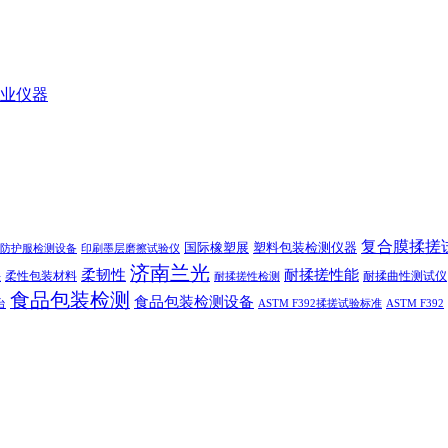
业仪器
复合膜揉搓
国际橡塑展
塑料包装检测仪器
防护服检测设备
印刷墨层磨擦试验仪
济南兰光
柔韧性
耐揉搓性能
柔性包装材料
耐揉曲性测试仪
法
耐揉搓性检测
食品包装检测
食品包装检测设备
台
ASTM F392揉搓试验标准
ASTM F392