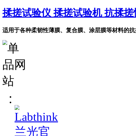
揉搓试验仪 揉搓试验机 抗揉
适用于各种柔韧性薄膜、复合膜、涂层膜等材料的抗