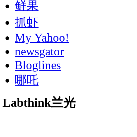
鲜果
抓虾
My Yahoo!
newsgator
Bloglines
哪吒
Labthink兰光