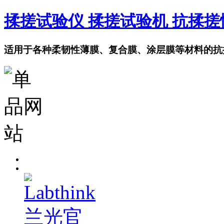
揉搓试验仪 揉搓试验机 抗揉
适用于各种柔韧性薄膜、复合膜、涂层膜等材料的抗