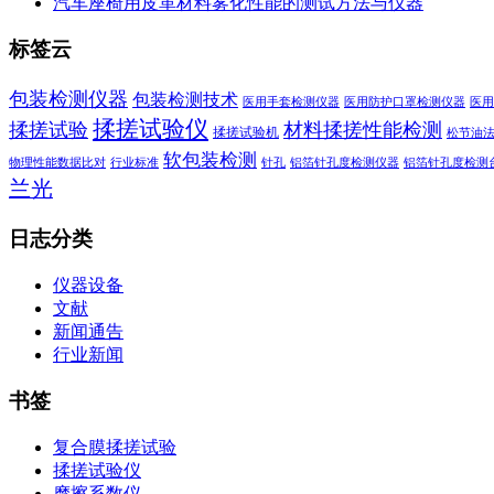
汽车座椅用皮革材料雾化性能的测试方法与仪器
标签云
包装检测仪器
包装检测技术
医用手套检测仪器
医用防护口罩检测仪器
医用
揉搓试验仪
揉搓试验
材料揉搓性能检测
揉搓试验机
松节油
软包装检测
物理性能数据比对
行业标准
针孔
铝箔针孔度检测仪器
铝箔针孔度检测
兰光
日志分类
仪器设备
文献
新闻通告
行业新闻
书签
复合膜揉搓试验
揉搓试验仪
摩擦系数仪