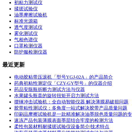
初粘力测试仪
揉搓试验仪
油墨摩擦试验机
标准光源箱
透气度测试仪
雾化测试仪
气相色谱仪
口罩检测仪器
防护服检测仪器
最近更新
电动胶粘带压滚机「型号YGJ-02A」的产品简介
药典初粘性测定仪「CZY-GY型号」的仪器介绍
药品安瓿瓶折断力测试方法与仪器
水果罐头瓶盖的旋转扭矩开启力测试方法
摆锤冲击试验机：全自动智能仪器 解决薄膜易破损问题
胶带粘性测试仪：多角度一站式解决胶带产品质量问题
印刷品摩擦试验机是一款精准解决油墨脱色质量问题的专
速冻产品包装薄膜表面墨层结合牢度的检测方法
柔性包装材料耐揉搓试验仪设备简介|技术特点