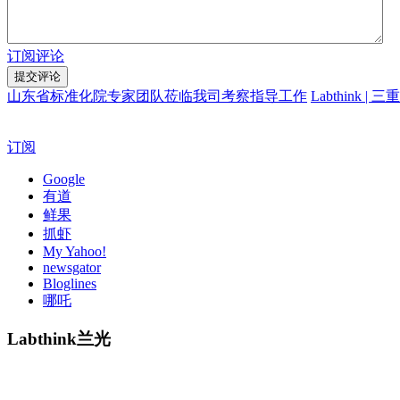
订阅评论
山东省标准化院专家团队莅临我司考察指导工作
Labthink |
订阅
Google
有道
鲜果
抓虾
My Yahoo!
newsgator
Bloglines
哪吒
Labthink兰光