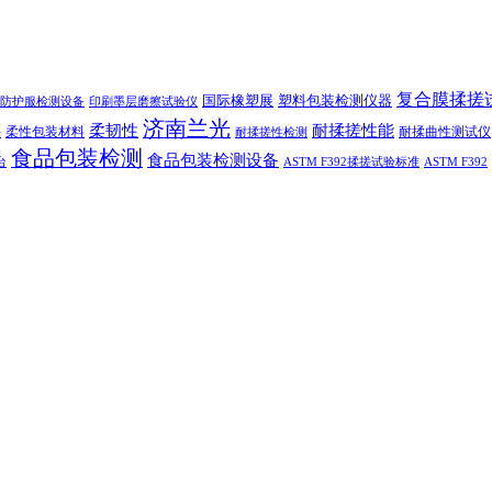
复合膜揉搓
国际橡塑展
塑料包装检测仪器
防护服检测设备
印刷墨层磨擦试验仪
济南兰光
柔韧性
耐揉搓性能
柔性包装材料
耐揉曲性测试仪
法
耐揉搓性检测
食品包装检测
食品包装检测设备
台
ASTM F392揉搓试验标准
ASTM F392