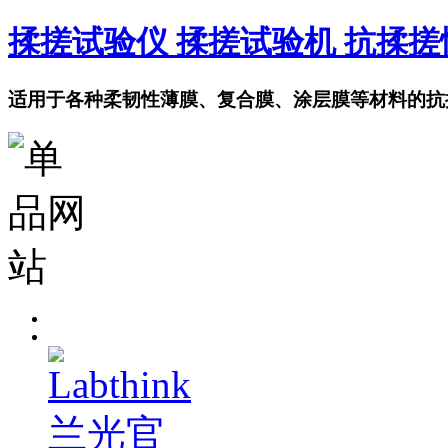
揉搓试验仪 揉搓试验机 抗揉
适用于各种柔韧性薄膜、复合膜、涂层膜等材料的抗