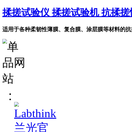
揉搓试验仪 揉搓试验机 抗揉
适用于各种柔韧性薄膜、复合膜、涂层膜等材料的抗