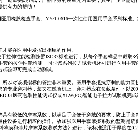
一道重要防护线，产品本身的质量尤为重要，其生产企业需进行严格
提供有力的帮助！
性使用医用橡胶检查手套、YY∕T 0616一次性使用医用手套系列标准
样才能在医用中发挥出相应的作用。
定关于拉伸性能检测按照ISO37标准进行，从每个手套样品中裁取3个
医用手套的拉伸性能检测；同时该系列拉力试验机还可进行医用手
击试验即可完成自动测试。
对该项指标的管控非常重要。医用手套抵抗穿刺的能力直接由刺破试样
求的专业穿刺器，装夹在试验机上，穿刺器应在负载条件下以200m
MED-01医药包装性能测试仪或XLW(PC)智能电子拉力试验机
求具有较低的摩擦系数，以满足手套便于穿戴的要求，防止手套
住设备进行相应的操作。故加强医用手套摩擦系数的监测是确保手套
988《塑料薄膜和薄片摩擦系数测试方法》进行，该标准适用于厚度在