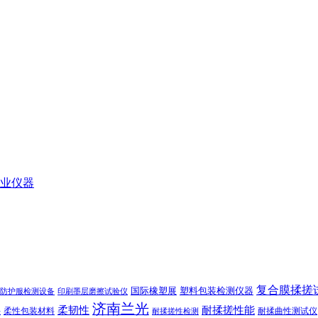
业仪器
复合膜揉搓
国际橡塑展
塑料包装检测仪器
防护服检测设备
印刷墨层磨擦试验仪
济南兰光
柔韧性
耐揉搓性能
柔性包装材料
耐揉曲性测试仪
法
耐揉搓性检测