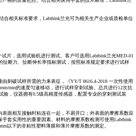
的质量把控。结合相关医用手套的技术标准，Labthink兰
。结合相关标准要求，Labthink兰光可为相关生产企业或质检单位
试片，选用试验机进行测试。客户可选用Labthink兰光MED-01
套的扯断力、扯断伸长率指标测试，按照标准规定要求进行试样
所需的力来表征，《YY∕T 0616.4-2018 一次性使用
m/min的速度匀速移动，进行试样穿刺试验。总共进行12次抗
完成试验，仪器拥有0.5级高精度传感器，配置专业的穿刺测试装
内表面相互接触时粘连在一起，不易开口；外表面的摩擦系数应
实用性的重要因素。材料的摩擦系数检测可使用Labthink
0.2mm以下的非粘性塑料薄膜和薄片摩擦系数的测定。