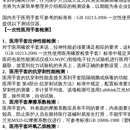
常好的隔离作用，作为医护人员或大众人民免受细菌病毒感染的
光将为大家简单整理并介绍相应的检测设备，以期能为各企业
国内关于医用手套可参考的标准有：GB 10213-2006 一次
提供以下测试仪器。
【一次性医用手套检测】
1、医用手套拉伸性能检测：
对于医用橡胶手套来说，拉伸性能必须要满足相应的要求，这
《GB 10213-2006 一次性使用医用橡胶检查手套》标准中规
医药包装性能测试仪或XLW(PC)智能电子拉力试验机进行
裁取，放置到拉力试验机的夹具上，选择正确的参数设置，点
2、医用手套的抗穿刺性能检测：
医用手套的抗穿刺性能直接关系到手套阻隔细菌或病毒的功能，所以
医用手套 第4部分:抗穿刺试验方法》标准中规定，配置标准要
穿刺性的测量，并计算平均值。该项检测可选用Labthink兰光
置，操作简单，自动试验。
3、医用手套摩擦系数检测：
医用手套内、外表面的摩擦系数应具有不同的要求，内表面要
较高，防止医护人员在握持医疗器械时易发生打滑，不能牢牢握
兰光MXD-02摩擦系数仪进行，可参考标准GB 10006-1
4、医用手套环氧乙烷检测：