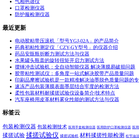
气相色谱仪
口罩检测仪器
防护服检测仪器
最近更新
电动胶粘带压滚机「型号YGJ-02A」的产品简介
药典初粘性测定仪「CZY-GY型号」的仪器介绍
药品安瓿瓶折断力测试方法与仪器
水果罐头瓶盖的旋转扭矩开启力测试方法
摆锤冲击试验机：全自动智能仪器 解决薄膜易破损问题
胶带粘性测试仪：多角度一站式解决胶带产品质量问题
印刷品摩擦试验机是一款精准解决油墨脱色质量问题的专
速冻产品包装薄膜表面墨层结合牢度的检测方法
柔性包装材料耐揉搓试验仪设备简介|技术特点
汽车座椅用皮革材料雾化性能的测试方法与仪器
标签云
包装检测仪器
包装检测技术
医用手套检测仪器
医用防护口罩检测仪器
医用
揉搓试验仪
揉搓试验
材料揉搓性能检测
揉搓试验机
松节油