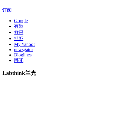
订阅
Google
有道
鲜果
抓虾
My Yahoo!
newsgator
Bloglines
哪吒
Labthink兰光