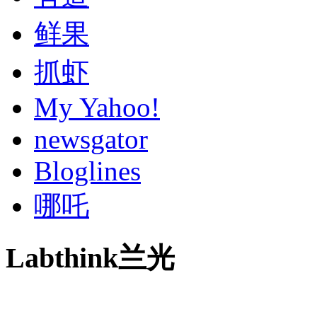
鲜果
抓虾
My Yahoo!
newsgator
Bloglines
哪吒
Labthink兰光