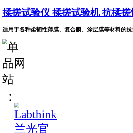
揉搓试验仪 揉搓试验机 抗揉
适用于各种柔韧性薄膜、复合膜、涂层膜等材料的抗