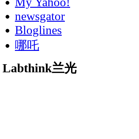
My Yahoo!
newsgator
Bloglines
哪吒
Labthink兰光