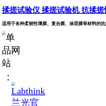
揉搓试验仪 揉搓试验机 抗揉
适用于各种柔韧性薄膜、复合膜、涂层膜等材料的抗