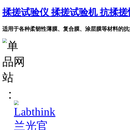
揉搓试验仪 揉搓试验机 抗揉
适用于各种柔韧性薄膜、复合膜、涂层膜等材料的抗