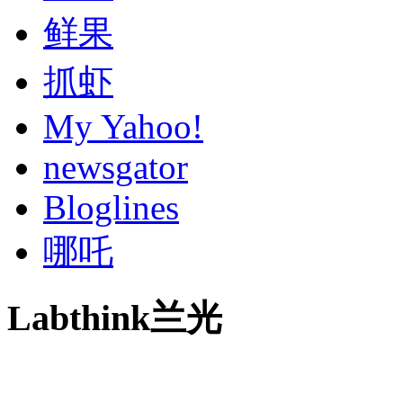
鲜果
抓虾
My Yahoo!
newsgator
Bloglines
哪吒
Labthink兰光