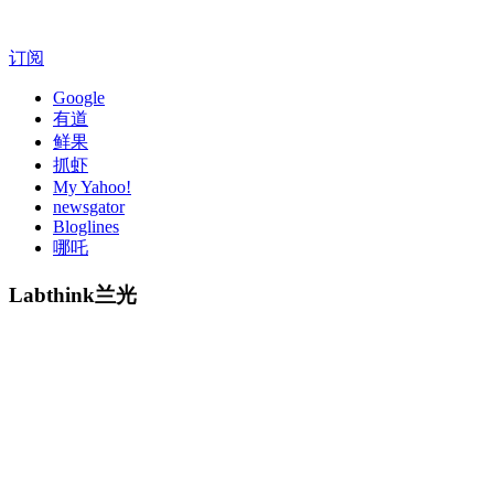
订阅
Google
有道
鲜果
抓虾
My Yahoo!
newsgator
Bloglines
哪吒
Labthink兰光