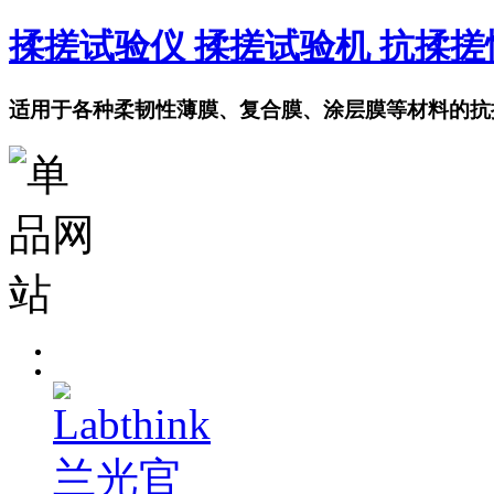
揉搓试验仪 揉搓试验机 抗揉
适用于各种柔韧性薄膜、复合膜、涂层膜等材料的抗