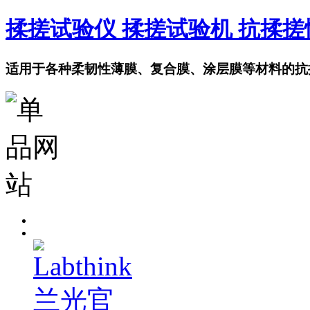
揉搓试验仪 揉搓试验机 抗揉
适用于各种柔韧性薄膜、复合膜、涂层膜等材料的抗