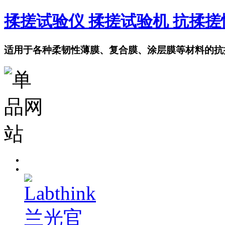
揉搓试验仪 揉搓试验机 抗揉
适用于各种柔韧性薄膜、复合膜、涂层膜等材料的抗