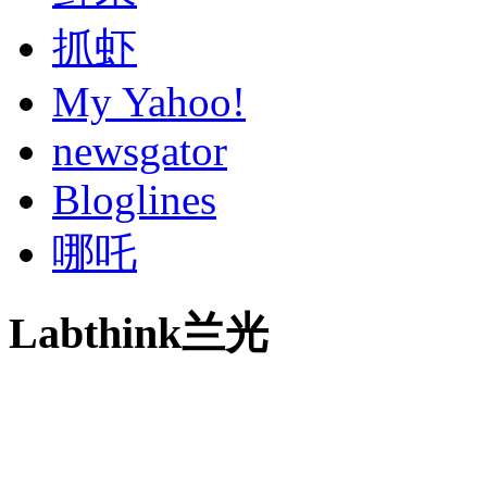
抓虾
My Yahoo!
newsgator
Bloglines
哪吒
Labthink兰光