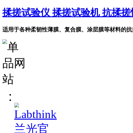
揉搓试验仪 揉搓试验机 抗揉
适用于各种柔韧性薄膜、复合膜、涂层膜等材料的抗