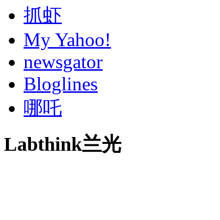
抓虾
My Yahoo!
newsgator
Bloglines
哪吒
Labthink兰光