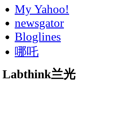
My Yahoo!
newsgator
Bloglines
哪吒
Labthink兰光