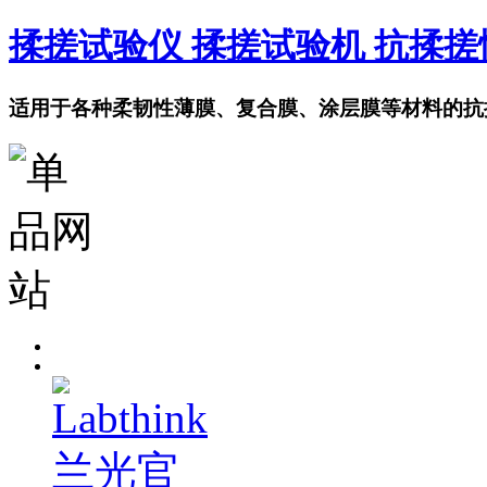
揉搓试验仪 揉搓试验机 抗揉
适用于各种柔韧性薄膜、复合膜、涂层膜等材料的抗