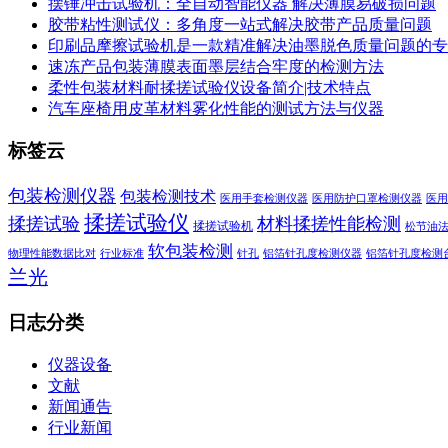
摆锤冲击试验机：全自动智能仪器 解决薄膜易破损问题
胶带粘性测试仪：多角度一站式解决胶带产品质量问题
印刷品摩擦试验机是一款精准解决油墨脱色质量问题的专
速冻产品包装薄膜表面墨层结合牢度的检测方法
柔性包装材料耐揉搓试验仪设备简介|技术特点
汽车座椅用皮革材料雾化性能的测试方法与仪器
标签云
包装检测仪器
包装检测技术
医用手套检测仪器
医用防护口罩检测仪器
医用
揉搓试验仪
揉搓试验
材料揉搓性能检测
揉搓试验机
松节油
软包装检测
物理性能数据比对
行业标准
针孔
铝箔针孔度检测仪器
铝箔针孔度检测
兰光
日志分类
仪器设备
文献
新闻通告
行业新闻