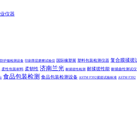
业仪器
复合膜揉搓
国际橡塑展
塑料包装检测仪器
防护服检测设备
印刷墨层磨擦试验仪
济南兰光
柔韧性
耐揉搓性能
柔性包装材料
耐揉曲性测试仪
法
耐揉搓性检测
食品包装检测
食品包装检测设备
台
ASTM F392揉搓试验标准
ASTM F392