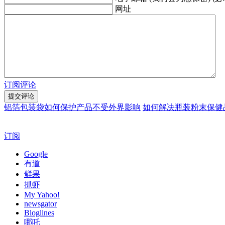
网址
订阅评论
铝箔包装袋如何保护产品不受外界影响
如何解决瓶装粉末保健
订阅
Google
有道
鲜果
抓虾
My Yahoo!
newsgator
Bloglines
哪吒