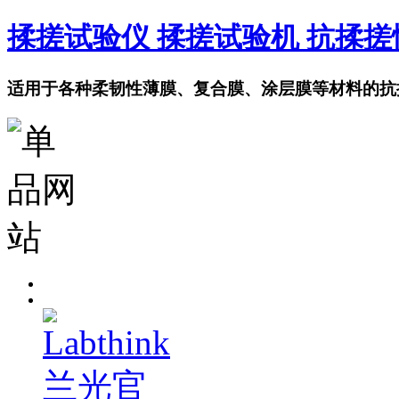
揉搓试验仪 揉搓试验机 抗揉
适用于各种柔韧性薄膜、复合膜、涂层膜等材料的抗