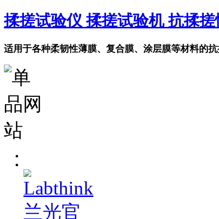
揉搓试验仪 揉搓试验机 抗揉
适用于各种柔韧性薄膜、复合膜、涂层膜等材料的抗