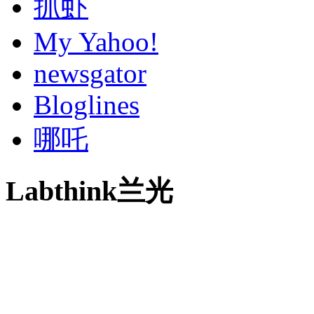
抓虾
My Yahoo!
newsgator
Bloglines
哪吒
Labthink兰光