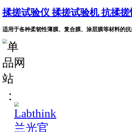
揉搓试验仪 揉搓试验机 抗揉
适用于各种柔韧性薄膜、复合膜、涂层膜等材料的抗