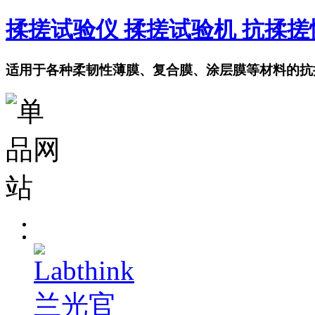
揉搓试验仪 揉搓试验机 抗揉
适用于各种柔韧性薄膜、复合膜、涂层膜等材料的抗