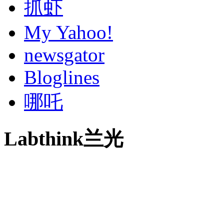
抓虾
My Yahoo!
newsgator
Bloglines
哪吒
Labthink兰光