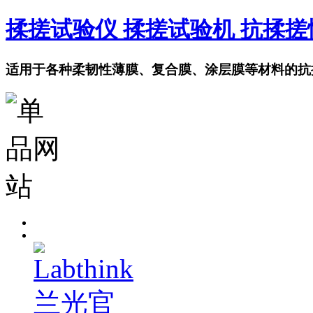
揉搓试验仪 揉搓试验机 抗揉
适用于各种柔韧性薄膜、复合膜、涂层膜等材料的抗