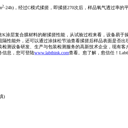
2
m
·24h)，经过C模式揉搓，即揉搓270次后，样品氧气透过率的平均值
含K涂层复合膜材料的耐揉搓性能，从试验过程来看，设备易于
阻隔性能外，还可以通过涂抹松节油查看揉搓后样品表面是否出
装检测设备研发、生产与包装检测服务的高新技术企业，现有客
务信息，您可登陆
www.labthink.com
查看。愈了解，愈信任！Lab
填)