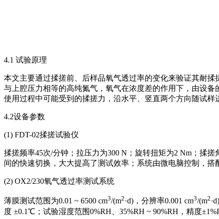
4.1 试验原理
本文主要通过揉搓前、后样品氧气透过率的变化来验证其耐揉
与上腔压力相等的高纯氮气，氧气在浓度差的作用下，由设备
使用过程中可能受到的揉搓力，沿水平、竖直两个方向随试样
4.2设备参数
(1) FDT-02揉搓试验仪
揉搓频率45次/分钟；拉压力为300 N；旋转扭矩为2 Nm；揉
间的快速切换，大大提高了测试效率；系统由微电脑控制，搭
(2) OX2/230氧气透过率测试系统
3
2
3
2
薄膜测试范围为0.01 ~ 6500 cm
/(m
·d)，分辨率0.001 cm
/(m
·
度 ±0.1℃；试验湿度范围0%RH、35%RH ~ 90%RH