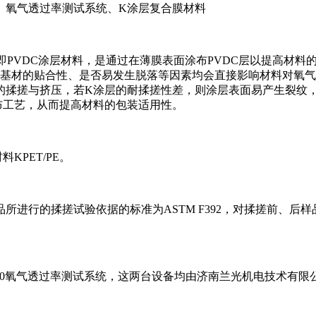
、氧气透过率测试系统、K涂层复合膜材料
料即PVDC涂层材料，是通过在薄膜表面涂布PVDC层以提高材
与基材的贴合性、是否易发生脱落等因素均会直接影响材料对氧气
的揉搓与挤压，若K涂层的耐揉搓性差，则涂层表面易产生裂纹
布工艺，从而提高材料的包装适用性。
PET/PE。
的揉搓试验依据的标准为ASTM F392，对揉搓前、后样品阻氧性
/230氧气透过率测试系统，这两台设备均由济南兰光机电技术有