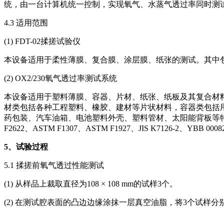
统，由一台计算机统一控制，实现氧气、水蒸气透过率同时测试的
4.3 适用范围
(1) FDT-02揉搓试验仪
本设备适用于柔性薄膜、复合膜、涂层膜、纸张的测试。其中包
(2) OX2/230氧气透过率测试系统
本设备适用于塑料薄膜、容器、片材、纸张、纸板及其复合材
材类包括各种工程塑料、橡胶、建材等片状材料，容器类包括
药包装、汽车油箱、电池塑料外壳、塑料管材、太阳能背板等特殊包装氧气透
F2622、ASTM F1307、ASTM F1927、JIS K7126-2、YBB 0008
5
、试验过程
5.1 揉搓前氧气透过性能测试
(1) 从样品上裁取直径为108 × 108 mm的试样3个。
(2) 在测试腔表面的凸边边缘涂抹一层真空油脂，将3个试样分