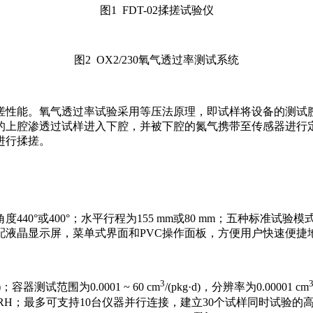
图1 FDT-02揉搓试验仪
图2 OX2/230氧气透过率测试系统
搓性能。氧气透过率试验采用等压法原理，即试样将设备的测试
的上腔渗透过试样进入下腔，并被下腔的氮气携带至传感器进行
进行揉搓。
搓角度440°或400°；水平行程为155 mm或80 mm；五种
配液晶显示屏，菜单式界面和PVC操作面板，方便用户快速便捷
3
d)；容器测试范围为0.0001 ~ 60 cm
/(pkg·d)，分辨率为0.00001 cm
，精度±1%RH；最多可支持10台仪器并行连接，建立30个试样同