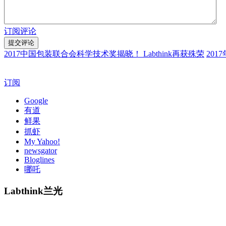
订阅评论
2017中国包装联合会科学技术奖揭晓！ Labthink再获殊荣
201
订阅
Google
有道
鲜果
抓虾
My Yahoo!
newsgator
Bloglines
哪吒
Labthink兰光