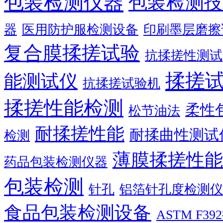
包装检测仪器
包装检测技
器
医用防护服检测设备
印刷墨层磨擦
复合膜揉搓试验
抗揉搓性测试
揉搓
能测试仪
抗揉搓试验机
揉搓性能检测
柔性
松节油法
耐揉搓性能
耐揉曲性测试
检测
薄膜揉搓性能
药品包装检测仪器
包装检测
针孔
铝箔针孔度检测仪
食品包装检测设备
ASTM F