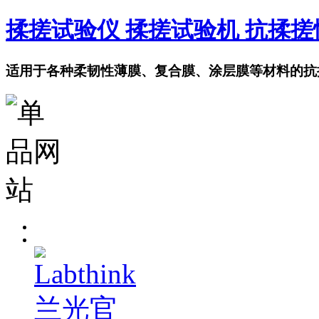
揉搓试验仪 揉搓试验机 抗揉
适用于各种柔韧性薄膜、复合膜、涂层膜等材料的抗