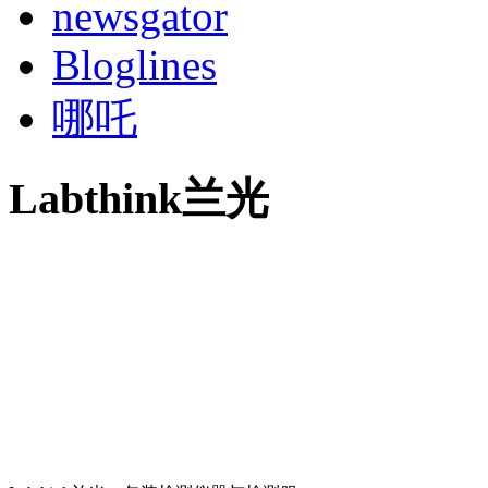
newsgator
Bloglines
哪吒
Labthink兰光