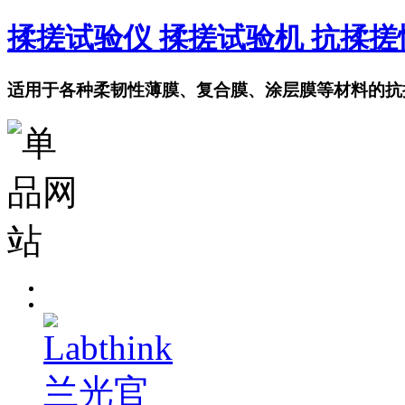
揉搓试验仪 揉搓试验机 抗揉
适用于各种柔韧性薄膜、复合膜、涂层膜等材料的抗