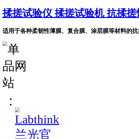
揉搓试验仪 揉搓试验机 抗揉
适用于各种柔韧性薄膜、复合膜、涂层膜等材料的抗