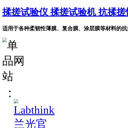
揉搓试验仪 揉搓试验机 抗揉
适用于各种柔韧性薄膜、复合膜、涂层膜等材料的抗