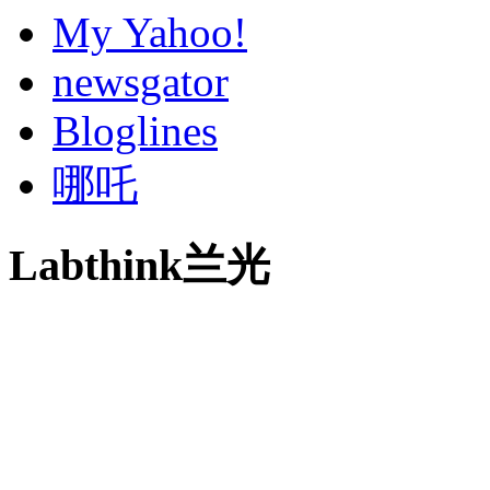
My Yahoo!
newsgator
Bloglines
哪吒
Labthink兰光