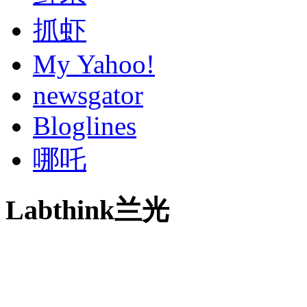
抓虾
My Yahoo!
newsgator
Bloglines
哪吒
Labthink兰光