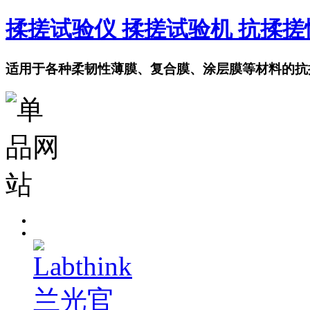
揉搓试验仪 揉搓试验机 抗揉
适用于各种柔韧性薄膜、复合膜、涂层膜等材料的抗