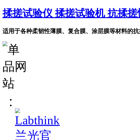
揉搓试验仪 揉搓试验机 抗揉
适用于各种柔韧性薄膜、复合膜、涂层膜等材料的抗