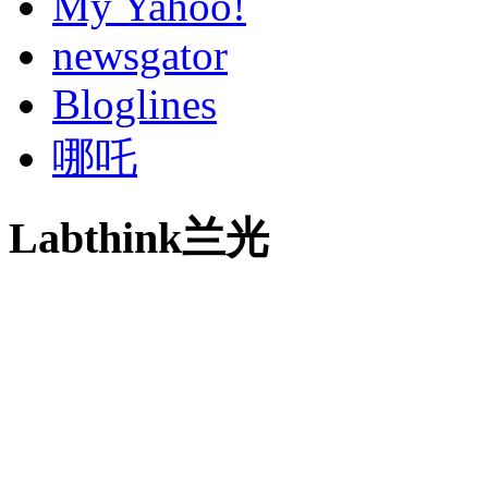
My Yahoo!
newsgator
Bloglines
哪吒
Labthink兰光