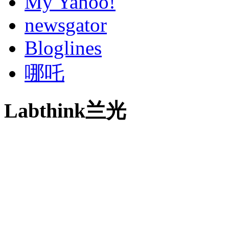
My Yahoo!
newsgator
Bloglines
哪吒
Labthink兰光