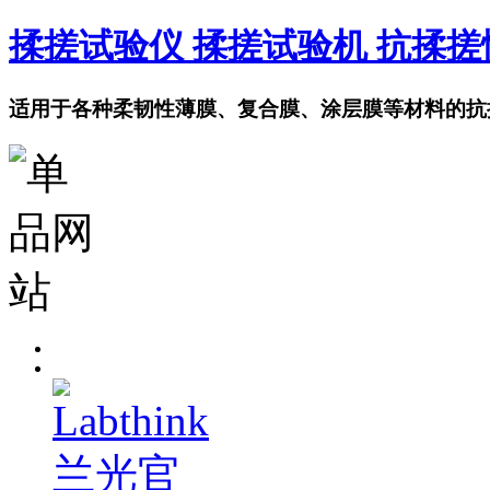
揉搓试验仪 揉搓试验机 抗揉
适用于各种柔韧性薄膜、复合膜、涂层膜等材料的抗