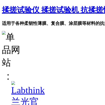
揉搓试验仪 揉搓试验机 抗揉
适用于各种柔韧性薄膜、复合膜、涂层膜等材料的抗