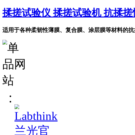
揉搓试验仪 揉搓试验机 抗揉
适用于各种柔韧性薄膜、复合膜、涂层膜等材料的抗