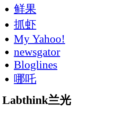
鲜果
抓虾
My Yahoo!
newsgator
Bloglines
哪吒
Labthink兰光