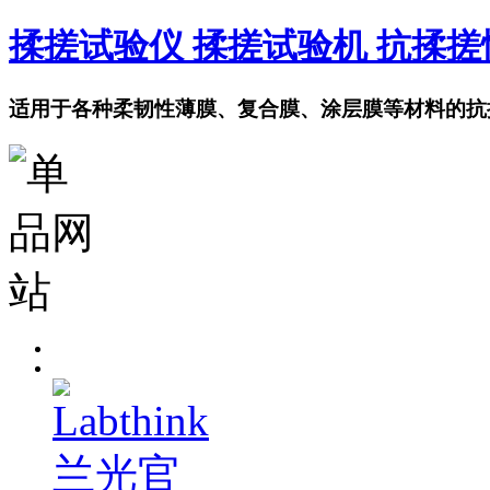
揉搓试验仪 揉搓试验机 抗揉
适用于各种柔韧性薄膜、复合膜、涂层膜等材料的抗