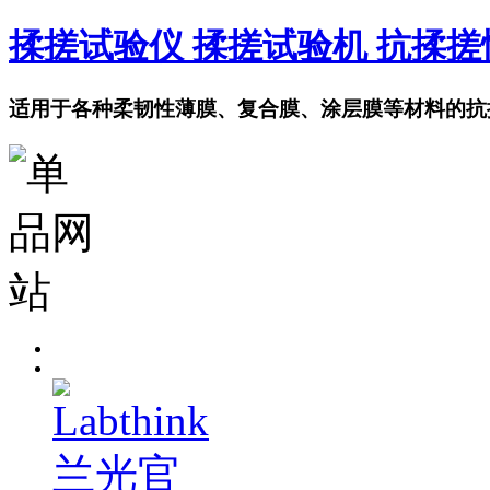
揉搓试验仪 揉搓试验机 抗揉
适用于各种柔韧性薄膜、复合膜、涂层膜等材料的抗