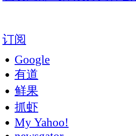
订阅
Google
有道
鲜果
抓虾
My Yahoo!
newsgator