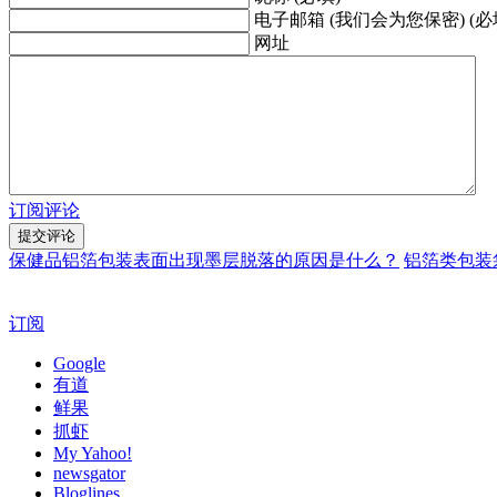
电子邮箱 (我们会为您保密) (必
网址
订阅评论
保健品铝箔包装表面出现墨层脱落的原因是什么？
铝箔类包装
订阅
Google
有道
鲜果
抓虾
My Yahoo!
newsgator
Bloglines