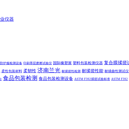
业仪器
复合膜揉搓
国际橡塑展
塑料包装检测仪器
防护服检测设备
印刷墨层磨擦试验仪
济南兰光
柔韧性
耐揉搓性能
柔性包装材料
耐揉曲性测试仪
法
耐揉搓性检测
食品包装检测
食品包装检测设备
台
ASTM F392揉搓试验标准
ASTM F392