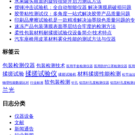
水果罐头瓶盖的旋转扭矩开启力测试方法
摆锤冲击试验机：全自动智能仪器 解决薄膜易破损问题
胶带粘性测试仪：多角度一站式解决胶带产品质量问题
印刷品摩擦试验机是一款精准解决油墨脱色质量问题的专
速冻产品包装薄膜表面墨层结合牢度的检测方法
柔性包装材料耐揉搓试验仪设备简介|技术特点
汽车座椅用皮革材料雾化性能的测试方法与仪器
标签云
包装检测仪器
包装检测技术
医用手套检测仪器
医用防护口罩检测仪器
医用
揉搓试验仪
揉搓试验
材料揉搓性能检测
揉搓试验机
松节油
软包装检测
物理性能数据比对
行业标准
针孔
铝箔针孔度检测仪器
铝箔针孔度检测
兰光
日志分类
仪器设备
文献
新闻通告