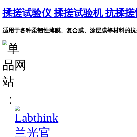
揉搓试验仪 揉搓试验机 抗揉
适用于各种柔韧性薄膜、复合膜、涂层膜等材料的抗