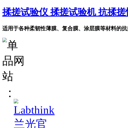
揉搓试验仪 揉搓试验机 抗揉
适用于各种柔韧性薄膜、复合膜、涂层膜等材料的抗