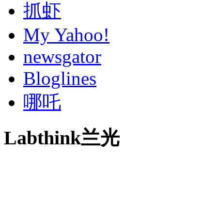
抓虾
My Yahoo!
newsgator
Bloglines
哪吒
Labthink兰光