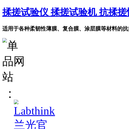
揉搓试验仪 揉搓试验机 抗揉
适用于各种柔韧性薄膜、复合膜、涂层膜等材料的抗